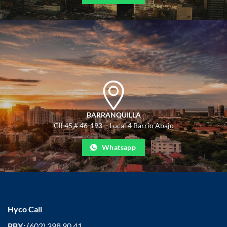
BARRANQUILLA
Cll 45 # 46-193 – Local 4 Barrio Abajo
Whatsapp
Hyco Cali
PBX:
(602) 398 90 41