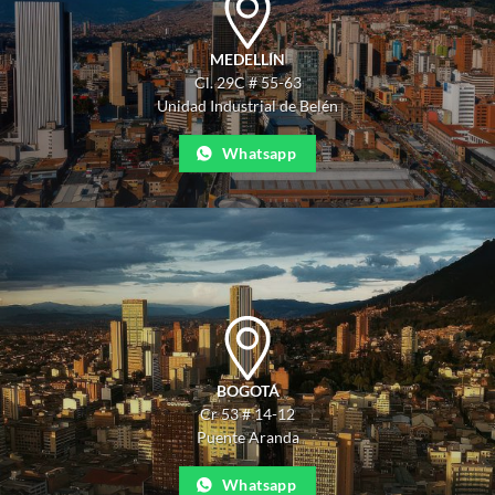
MEDELLÍN
Cl. 29C # 55-63
Unidad Industrial de Belén
Whatsapp
BOGOTÁ
Cr 53 # 14-12
Puente Aranda
Whatsapp