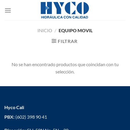
Saltar
al
contenido
INICIO
/
EQUIPO MOVIL
FILTRAR
No se han encontrado productos que coincidan con tu
selección.
Hyco Cali
PBX:
(602) 398 90 41