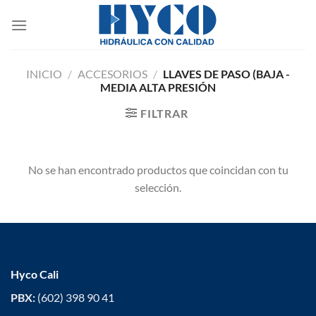
Saltar
al
contenido
INICIO
/
ACCESORIOS
/
LLAVES DE PASO (BAJA -
MEDIA ALTA PRESIÓN
FILTRAR
No se han encontrado productos que coincidan con tu
selección.
Hyco Cali
PBX:
(602) 398 90 41